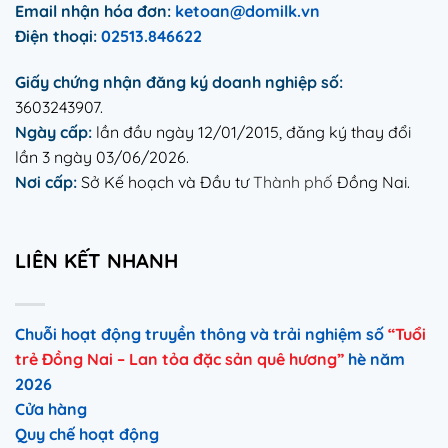
Email nhận hóa đơn:
ketoan@domilk.vn
Điện thoại:
02513.846622
Giấy chứng nhận đăng ký doanh nghiệp số:
3603243907.
Ngày cấp:
lần đầu ngày 12/01/2015, đăng ký thay đổi
lần 3 ngày 03/06/2026.
Nơi cấp:
Sở Kế hoạch và Đầu tư
Thành phố
Đồng Nai.
LIÊN KẾT NHANH
Chuỗi hoạt động truyền thông và trải nghiệm số
“Tuổi
trẻ Đồng Nai – Lan tỏa đặc sản quê hương”
hè năm
2026
Cửa hàng
Quy chế hoạt động