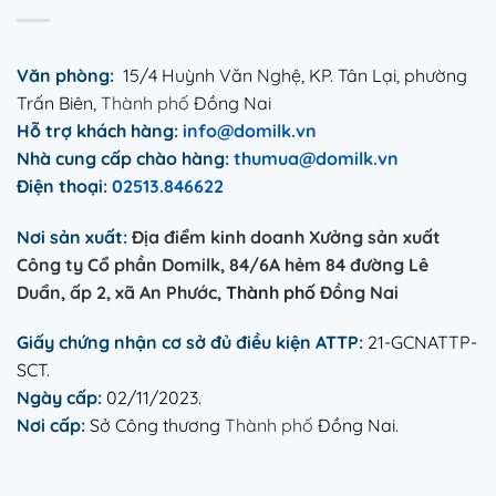
Văn phòng:
15/4 Huỳnh Văn Nghệ, KP. Tân Lại, phường
Trấn Biên,
Thành phố
Đồng Nai
Hỗ trợ khách hàng:
info@domilk.vn
Nhà cung
cấp
chào hàng:
thumua@domilk.vn
Điện thoại:
02513.846622
Nơi sản xuất:
Địa điểm kinh doanh Xưởng sản xuất
Công ty Cổ phần Domilk, 84/6A hẻm 84 đường Lê
Duẩn, ấp 2, xã An Phước,
Thành phố
Đồng Nai
Giấy chứng nhận cơ sở đủ điều kiện ATTP:
21-GCNATTP-
SCT.
Ngày cấp:
02/11/2023.
Nơi cấp:
Sở Công thương
Thành phố
Đồng Nai.