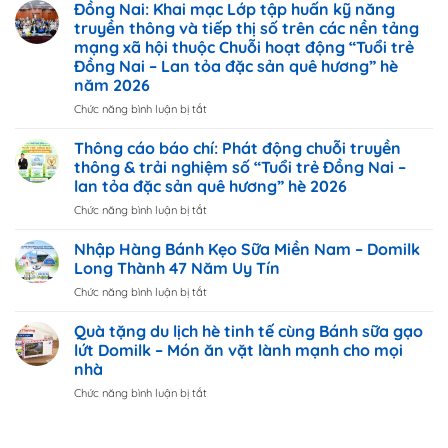
5
Đồng Nai: Khai mạc Lớp tập huấn kỹ năng
địa
truyền thông và tiếp thị số trên các nền tảng
điểm
mạng xã hội thuộc Chuỗi hoạt động “Tuổi trẻ
du
Đồng Nai – Lan tỏa đặc sản quê hương” hè
lịch
năm 2026
hè
nức
Chức năng bình luận bị tắt
ở
tiếng
Đồng
tại
Nai:
Thông cáo báo chí: Phát động chuỗi truyền
Đông
Khai
thông & trải nghiệm số “Tuổi trẻ Đồng Nai –
Nam
mạc
lan tỏa đặc sản quê hương” hè 2026
Bộ
Lớp
cho
Chức năng bình luận bị tắt
ở
tập
cả
Thông
huấn
gia
cáo
kỹ
Nhập Hàng Bánh Kẹo Sữa Miền Nam – Domilk
đình
báo
năng
Long Thành 47 Năm Uy Tín
chí:
truyền
Chức năng bình luận bị tắt
ở
Phát
thông
Nhập
động
và
Hàng
Quà tặng du lịch hè tinh tế cùng Bánh sữa gạo
chuỗi
tiếp
Bánh
truyền
lứt Domilk – Món ăn vặt lành mạnh cho mọi
thị
Kẹo
thông
số
nhà
Sữa
&
trên
Chức năng bình luận bị tắt
ở
Miền
trải
các
Quà
Nam
nghiệm
nền
tặng
–
số
tảng
du
Domilk