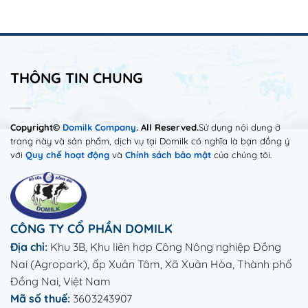
“Tuổi
mạng
lịch
Long
trẻ
xã
hè
Thành
Đồng
hội
tinh
47
Nai
thuộc
tế
Năm
–
Chuỗi
cùng
Uy
lan
hoạt
Bánh
Tín
tỏa
động
THÔNG TIN CHUNG
sữa
đặc
“Tuổi
gạo
sản
trẻ
lứt
quê
Đồng
Domilk
hương”
Nai
–
Copyright©
Domilk Company
. All Reserved.
Sử dụng nội dung ở
hè
–
Món
trang này và sản phẩm, dịch vụ tại Domilk có nghĩa là bạn đồng ý
2026
Lan
ăn
tỏa
với
Quy chế hoạt động
và
Chính sách bảo mật
của chúng tôi.
vặt
đặc
lành
sản
mạnh
quê
cho
hương”
mọi
hè
nhà
năm
CÔNG TY CỔ PHẦN DOMILK
2026
Địa chỉ:
Khu 3B, Khu liên hợp Công Nông nghiệp Đồng
Nai (Agropark), ấp Xuân Tâm, Xã Xuân Hòa, Thành phố
Đồng Nai, Việt Nam
Mã số thuế:
3603243907