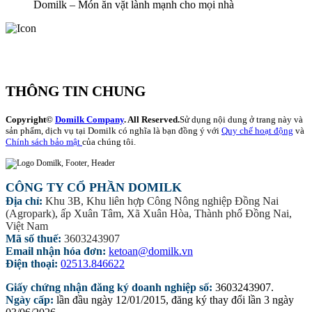
Domilk – Món ăn vặt lành mạnh cho mọi nhà
THÔNG TIN CHUNG
Copyright©
Domilk Company
. All Reserved.
Sử dụng nội dung ở trang này và
sản phẩm, dịch vụ tại Domilk có nghĩa là bạn đồng ý với
Quy chế hoạt động
và
Chính sách bảo mật
của chúng tôi.
CÔNG TY CỔ PHẦN DOMILK
Địa chỉ:
Khu 3B, Khu liên hợp Công Nông nghiệp Đồng Nai
(Agropark), ấp Xuân Tâm, Xã Xuân Hòa, Thành phố Đồng Nai,
Việt Nam
Mã số thuế:
3603243907
Email nhận hóa đơn:
ketoan@domilk.vn
Điện thoại:
02513.846622
Giấy chứng nhận đăng ký doanh nghiệp số:
3603243907.
Ngày cấp:
lần đầu ngày 12/01/2015, đăng ký thay đổi lần 3 ngày