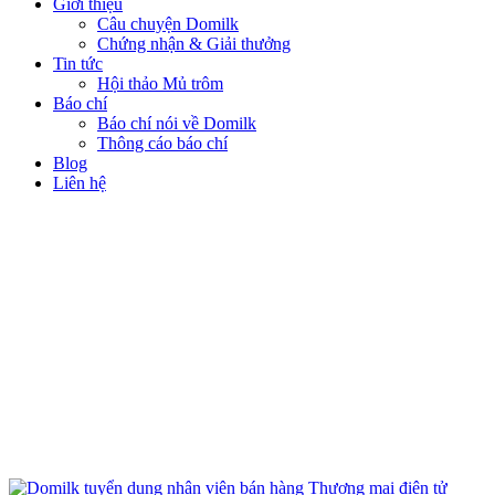
Giới thiệu
Câu chuyện Domilk
Chứng nhận & Giải thưởng
Tin tức
Hội thảo Mủ trôm
Báo chí
Báo chí nói về Domilk
Thông cáo báo chí
Blog
Liên hệ