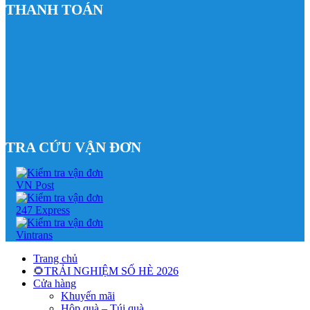
THANH TOÁN
TRA CỨU VẬN ĐƠN
Trang chủ
🌻TRẢI NGHIỆM SỐ HÈ 2026
Cửa hàng
Khuyến mãi
Hộp quà – Túi quà