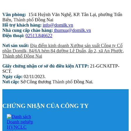
Văn phòng:
15/4 Huỳnh Văn Nghệ, KP. Tân Lại, phường Trấn
Biên,
Thành phố
Đồng Nai
Hỗ trợ khách hàng:
info@domilk.vn
Nhà cung
cấp
chào hàng:
thumua@domilk.vn
Điện thoại:
02513.846622
Nơi sản xuất:
Địa điểm kinh doanh Xưởng sản xuất Công ty Cổ
phần Domilk, 84/6A hẻm 84 đường Lê Duẩn, ấp 2, xã An Phước,
Thành phố
Đồng Nai
Giấy chứng nhận cơ sở đủ điều kiện ATTP:
21-GCNATTP-
SCT.
Ngày cấp:
02/11/2023.
Nơi cấp:
Sở Công thương
Thành phố
Đồng Nai.
CHỨNG NHẬN CỦA CÔNG TY