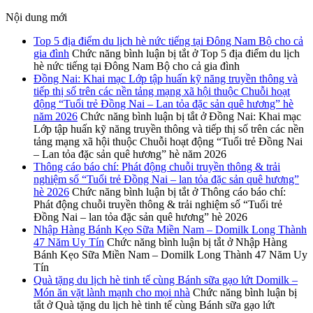
Nội dung mới
Top 5 địa điểm du lịch hè nức tiếng tại Đông Nam Bộ cho cả
gia đình
Chức năng bình luận bị tắt
ở Top 5 địa điểm du lịch
hè nức tiếng tại Đông Nam Bộ cho cả gia đình
Đồng Nai: Khai mạc Lớp tập huấn kỹ năng truyền thông và
tiếp thị số trên các nền tảng mạng xã hội thuộc Chuỗi hoạt
động “Tuổi trẻ Đồng Nai – Lan tỏa đặc sản quê hương” hè
năm 2026
Chức năng bình luận bị tắt
ở Đồng Nai: Khai mạc
Lớp tập huấn kỹ năng truyền thông và tiếp thị số trên các nền
tảng mạng xã hội thuộc Chuỗi hoạt động “Tuổi trẻ Đồng Nai
– Lan tỏa đặc sản quê hương” hè năm 2026
Thông cáo báo chí: Phát động chuỗi truyền thông & trải
nghiệm số “Tuổi trẻ Đồng Nai – lan tỏa đặc sản quê hương”
hè 2026
Chức năng bình luận bị tắt
ở Thông cáo báo chí:
Phát động chuỗi truyền thông & trải nghiệm số “Tuổi trẻ
Đồng Nai – lan tỏa đặc sản quê hương” hè 2026
Nhập Hàng Bánh Kẹo Sữa Miền Nam – Domilk Long Thành
47 Năm Uy Tín
Chức năng bình luận bị tắt
ở Nhập Hàng
Bánh Kẹo Sữa Miền Nam – Domilk Long Thành 47 Năm Uy
Tín
Quà tặng du lịch hè tinh tế cùng Bánh sữa gạo lứt Domilk –
Món ăn vặt lành mạnh cho mọi nhà
Chức năng bình luận bị
tắt
ở Quà tặng du lịch hè tinh tế cùng Bánh sữa gạo lứt