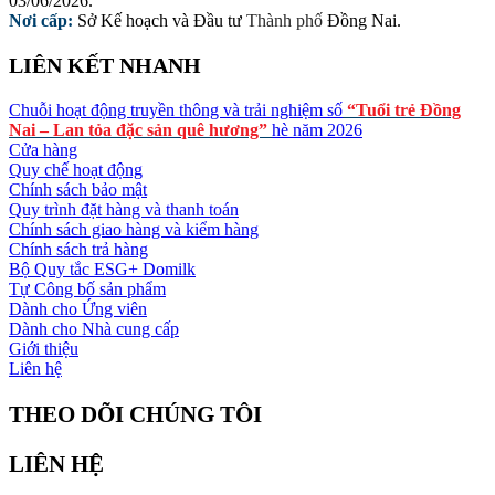
03/06/2026.
Nơi cấp:
Sở Kế hoạch và Đầu tư
Thành phố
Đồng Nai.
LIÊN KẾT NHANH
Chuỗi hoạt động truyền thông và trải nghiệm số
“Tuổi trẻ Đồng
Nai – Lan tỏa đặc sản quê hương”
hè năm 2026
Cửa hàng
Quy chế hoạt động
Chính sách bảo mật
Quy trình đặt hàng và thanh toán
Chính sách giao hàng và kiểm hàng
Chính sách trả hàng
Bộ Quy tắc ESG+ Domilk
Tự Công bố sản phẩm
Dành cho Ứng viên
Dành cho Nhà cung cấp
Giới thiệu
Liên hệ
THEO DÕI CHÚNG TÔI
LIÊN HỆ