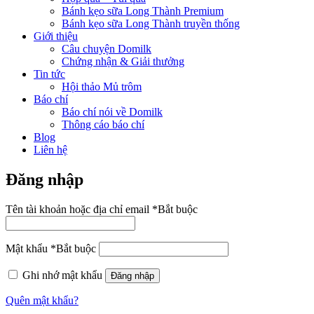
Bánh kẹo sữa Long Thành Premium
Bánh kẹo sữa Long Thành truyền thống
Giới thiệu
Câu chuyện Domilk
Chứng nhận & Giải thưởng
Tin tức
Hội thảo Mủ trôm
Báo chí
Báo chí nói về Domilk
Thông cáo báo chí
Blog
Liên hệ
Đăng nhập
Tên tài khoản hoặc địa chỉ email
*
Bắt buộc
Mật khẩu
*
Bắt buộc
Ghi nhớ mật khẩu
Đăng nhập
Quên mật khẩu?