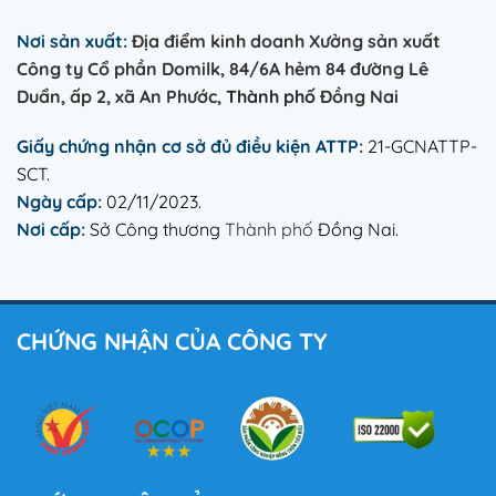
Nơi sản xuất:
Địa điểm kinh doanh Xưởng sản xuất
Công ty Cổ phần Domilk, 84/6A hẻm 84 đường Lê
Duẩn, ấp 2, xã An Phước,
Thành phố
Đồng Nai
Giấy chứng nhận cơ sở đủ điều kiện ATTP:
21-GCNATTP-
SCT.
Ngày cấp:
02/11/2023.
Nơi cấp:
Sở Công thương
Thành phố
Đồng Nai.
CHỨNG NHẬN CỦA CÔNG TY