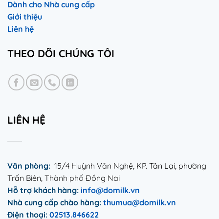
Dành cho Nhà cung cấp
Giới thiệu
Liên hệ
THEO DÕI CHÚNG TÔI
LIÊN HỆ
Văn phòng:
15/4 Huỳnh Văn Nghệ, KP. Tân Lại, phường
Trấn Biên,
Thành phố
Đồng Nai
Hỗ trợ khách hàng:
info@domilk.vn
Nhà cung
cấp
chào hàng:
thumua@domilk.vn
Điện thoại:
02513.846622