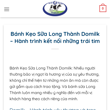
Bỏ
0
qua
nội
dung
Bánh Kẹo Sữa Long Thành Domilk
– Hành trình kết nối những trái tim
Bánh Kẹo Sữa Long Thành Domilk: Nhiều người
thường bảo vị ngọt là hương vị của sự yêu thương,
không chỉ thể hiện từ những món ăn mà còn được
gửi gắm qua cách trao tặng. Và bánh sữa Long
Thành luôn mang nhiều ý nghĩa đến với mỗi vị
khách hàng theo cách riêng của mình.
Domilk – Hành trình yêu thương và trao