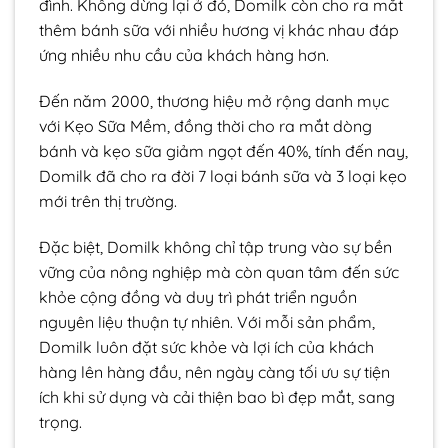
đình. Không dừng lại ở đó, Domilk còn cho ra mắt
thêm bánh sữa với nhiều hương vị khác nhau đáp
ứng nhiều nhu cầu của khách hàng hơn.
Đến năm 2000, thương hiệu mở rộng danh mục
với Kẹo Sữa Mềm, đồng thời cho ra mắt dòng
bánh và kẹo sữa giảm ngọt đến 40%, tính đến nay,
Domilk đã cho ra đời 7 loại bánh sữa và 3 loại kẹo
mới trên thị trường.
Đặc biệt, Domilk không chỉ tập trung vào sự bền
vững của nông nghiệp mà còn quan tâm đến sức
khỏe cộng đồng và duy trì phát triển nguồn
nguyên liệu thuận tự nhiên. Với mỗi sản phẩm,
Domilk luôn đặt sức khỏe và lợi ích của khách
hàng lên hàng đầu, nên ngày càng tối ưu sự tiện
ích khi sử dụng và cải thiện bao bì đẹp mắt, sang
trọng.