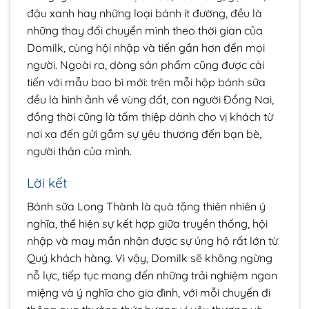
đậu xanh hay những loại bánh ít đường, đều là
những thay đổi chuyển mình theo thời gian của
Domilk, cùng hội nhập và tiến gần hơn đến mọi
người. Ngoài ra, dòng sản phẩm cũng được cải
tiến với mẫu bao bì mới: trên mỗi hộp bánh sữa
đều là hình ảnh về vùng đất, con người Đồng Nai,
đồng thời cũng là tấm thiệp dành cho vị khách từ
nơi xa đến gửi gắm sự yêu thương đến bạn bè,
người thân của mình.
Lời kết
Bánh sữa Long Thành là quà tặng thiên nhiên ý
nghĩa, thể hiện sự kết hợp giữa truyền thống, hội
nhập và may mắn nhận được sự ủng hộ rất lớn từ
Quý khách hàng. Vì vậy, Domilk sẽ không ngừng
nỗ lực, tiếp tục mang đến những trải nghiệm ngon
miệng và ý nghĩa cho gia đình, với mỗi chuyến đi