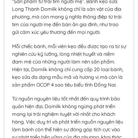
“Sản phẩm từ trái tim người mẹ”. Bánh kẹo sữa
Long Thành Domilk không chỉ là sản vật của địa
phương, mà còn mang ý nghĩa thông điệp từ trái
tim của người mẹ đến bàn ăn gia đình, như trao
gửi cảm xúc yêu thương đến mọi người.
Mỗi chiếc bánh, mỗi viên kẹo đều được tạo ra từ sự
nghiên cứu kỹ lưỡng, lòng nhiệt huyết và niềm
đam mê của những người làm nên sản phẩm.
Hiện tại, Domilk không chỉ cung cấp 20 loại bánh,
kẹo sữa đa dạng mẫu mã và hương vị mà còn là
sản phẩm OCOP 4 sao tiêu biểu tỉnh Đồng Nai.
Từ nguồn nguyên liệu tốt nhất đến quy trình bảo
quản hiện đại, Domilk không ngừng phát triển
mang lại trải nghiệm tuyệt vời nhất cho khách
hàng. Việc duy trì và phát triển nguồn nguyên liệu
làm bánh còn thể hiện sự đóng góp tích cực vào
sự phát triển bền vững của địa phương, khai thác