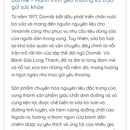
gửi sức khỏe
Từ năm 1977, Domilk bắt đầu phát triển chăn nuôi
bò sữa và mang đến nguồn nguyên liệu cho
Vinamilk cũng như phục vụ nhu cầu tiêu dùng sữa
của người dân trong vùng. Tuy nhiên, sữa bò tươi
lại khó bảo quản và vận chuyển, đây chính là nỗi
trăn trở rất lớn của tập thể đội ngũ Domilk. Và
Bánh Sữa Long Thành, đã ra đời từ lòng đam mê
và nỗ lực xóa tan những nỗi niềm đó, mang hương
vị ngọt ngào như trao gửi yêu thương.
Sản phẩm chuyển hóa nguyên liệu đặc trưng của
vùng thành sản phẩm giàu chất dinh dưỡng và vô
cùng tiện lợi, được chế biến từ sữa bò tươi và
đường tinh luyện, với hàm lượng dưỡng chất cao.
Ngoài ra, hương vị thơm ngon của bánh dần
chiếm được sự yêu thích và ủng hộ của nhiều gia