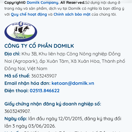
Copyright©
Domilk Company
. All Reserved.
Sử dụng nội dung ở
trang này và sản phẩm, dịch vụ tại Domilk có nghĩa là bạn đồng ý
với
Quy chế hoạt động
và
Chính sách bảo mật
của chúng tôi.
CÔNG TY CỔ PHẦN DOMILK
Địa chỉ:
Khu 3B, Khu liên hợp Công Nông nghiệp Đồng
Nai (Agropark), ấp Xuân Tâm, Xã Xuân Hòa, Thành phố
Đồng Nai, Việt Nam
Mã số thuế:
3603243907
Email nhận hóa đơn:
ketoan@domilk.vn
Điện thoại:
02513.846622
Giấy chứng nhận đăng ký doanh nghiệp số:
3603243907.
Ngày cấp:
lần đầu ngày 12/01/2015, đăng ký thay đổi
lần 3 ngày 03/06/2026.