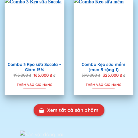
Combo 3 Kẹo sữa Socola –
Combo Kẹo sữa mềm
Giảm 15%
(mua 5 tặng 1)
195,000
₫
Giá
165,000
₫
Giá
390,000
₫
Giá
325,000
₫
Giá
đ
đ
gốc
hiện
gốc
hiện
là:
tại
là:
tại
THÊM VÀO GIỎ HÀNG
THÊM VÀO GIỎ HÀNG
195,000 ₫.
là:
390,000 ₫.
là:
165,000 ₫.
325,000 
Xem tất cả sản phẩm