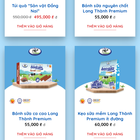
Túi quà “Sản vật Đồng
Bánh sữa nguyên chất
Nai”
Long Thành Premium
550,000
₫
Giá
495,000
₫
Giá
55,000
₫
đ
đ
gốc
hiện
là:
tại
THÊM VÀO GIỎ HÀNG
THÊM VÀO GIỎ HÀNG
550,000 ₫.
là:
495,000 ₫.
Bánh sữa ca cao Long
Kẹo sữa mềm Long Thành
Thành Premium
Premium ít đường
55,000
₫
60,000
₫
đ
đ
THÊM VÀO GIỎ HÀNG
THÊM VÀO GIỎ HÀNG