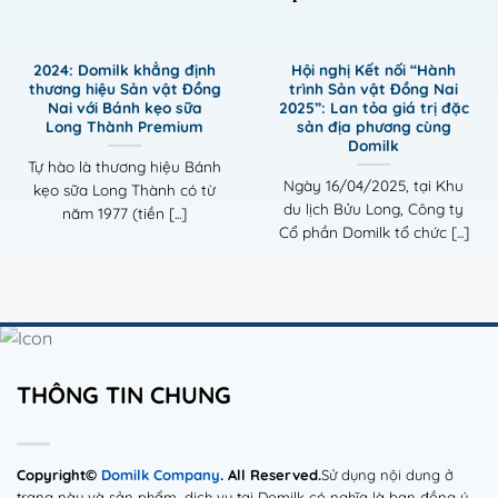
2024: Domilk khẳng định
Hội nghị Kết nối “Hành
thương hiệu Sản vật Đồng
trình Sản vật Đồng Nai
Nai với Bánh kẹo sữa
2025”: Lan tỏa giá trị đặc
Long Thành Premium
sản địa phương cùng
Domilk
Tự hào là thương hiệu Bánh
Ngày 16/04/2025, tại Khu
kẹo sữa Long Thành có từ
du lịch Bửu Long, Công ty
năm 1977 (tiền [...]
Cổ phần Domilk tổ chức [...]
THÔNG TIN CHUNG
Copyright©
Domilk Company
. All Reserved.
Sử dụng nội dung ở
trang này và sản phẩm, dịch vụ tại Domilk có nghĩa là bạn đồng ý