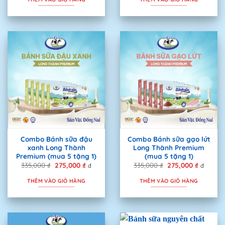
335,000 ₫.
là:
335,000 ₫.
là:
275,000 ₫.
275,000 
Combo Bánh sữa đậu
Combo Bánh sữa gạo lứt
xanh Long Thành
Long Thành Premium
Premium (mua 5 tặng 1)
(mua 5 tặng 1)
335,000
₫
Giá
275,000
₫
Giá
335,000
₫
Giá
275,000
₫
Giá
đ
đ
gốc
hiện
gốc
hiện
là:
tại
là:
tại
THÊM VÀO GIỎ HÀNG
THÊM VÀO GIỎ HÀNG
335,000 ₫.
là:
335,000 ₫.
là:
275,000 ₫.
275,000 