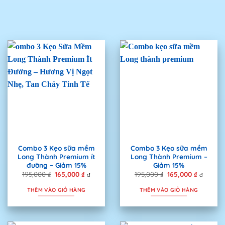
Combo 3 Kẹo sữa mềm
Combo 3 Kẹo sữa mềm
Long Thành Premium ít
Long Thành Premium –
đường – Giảm 15%
Giảm 15%
195,000
₫
Giá
165,000
₫
Giá
195,000
₫
Giá
165,000
₫
Giá
đ
đ
gốc
hiện
gốc
hiện
là:
tại
là:
tại
THÊM VÀO GIỎ HÀNG
THÊM VÀO GIỎ HÀNG
195,000 ₫.
là:
195,000 ₫.
là:
165,000 ₫.
165,000 ₫