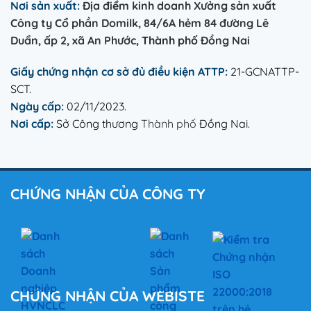
Nơi sản xuất:
Địa điểm kinh doanh Xưởng sản xuất
Công ty Cổ phần Domilk, 84/6A hẻm 84 đường Lê
Duẩn, ấp 2, xã An Phước,
Thành phố
Đồng Nai
Giấy chứng nhận cơ sở đủ điều kiện ATTP:
21-GCNATTP-
SCT.
Ngày cấp:
02/11/2023.
Nơi cấp:
Sở Công thương
Thành phố
Đồng Nai.
CHỨNG NHẬN CỦA CÔNG TY
CHỨNG NHẬN CỦA WEBISTE