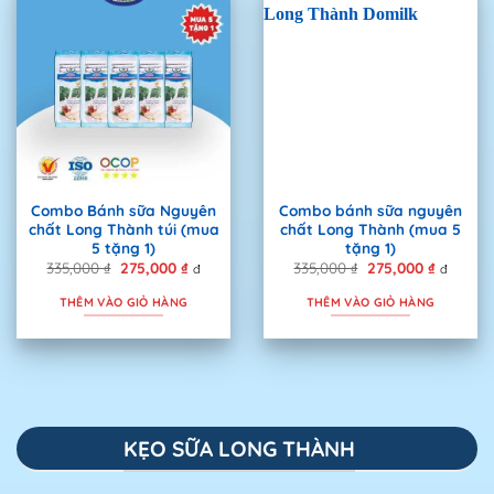
Combo Bánh sữa Nguyên
Combo bánh sữa nguyên
chất Long Thành túi (mua
chất Long Thành (mua 5
5 tặng 1)
tặng 1)
335,000
₫
Giá
275,000
₫
Giá
335,000
₫
Giá
275,000
₫
Giá
đ
đ
gốc
hiện
gốc
hiện
là:
tại
là:
tại
THÊM VÀO GIỎ HÀNG
THÊM VÀO GIỎ HÀNG
335,000 ₫.
là:
335,000 ₫.
là:
275,000 ₫.
275,000 
KẸO SỮA LONG THÀNH