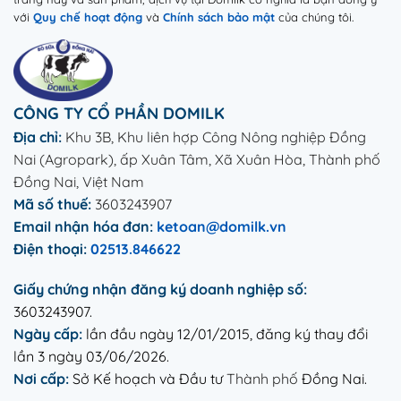
với
Quy chế hoạt động
và
Chính sách bảo mật
của chúng tôi.
CÔNG TY CỔ PHẦN DOMILK
Địa chỉ:
Khu 3B, Khu liên hợp Công Nông nghiệp Đồng
Nai (Agropark), ấp Xuân Tâm, Xã Xuân Hòa, Thành phố
Đồng Nai, Việt Nam
Mã số thuế:
3603243907
Email nhận hóa đơn:
ketoan@domilk.vn
Điện thoại:
02513.846622
Giấy chứng nhận đăng ký doanh nghiệp số:
3603243907.
Ngày cấp:
lần đầu ngày 12/01/2015, đăng ký thay đổi
lần 3 ngày 03/06/2026.
Nơi cấp:
Sở Kế hoạch và Đầu tư
Thành phố
Đồng Nai.