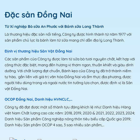
Đặc sản Đồng Nai
Từ Xí nghiệp Bò sữa An Phước với Bánh sữa Long Thành
Là thương hiệu đặc sản nổi tiếng, Công ty được hình thành từ năm 1977 với
sản phẩm chủ lực là bánh làm từ sữa mang chỉ dẫn địa lý Long Thành.
Định vị thương hiệu Sản Vật Đồng Nai
Các sản phẩm của Công ty được làm từ sữa bò tươi nguyên chất, kết hợp với
công thức đặc biệt, mang đến hương vị thơm ngon, thuần khiết và giàu dinh
dưỡng. Với chất lượng đạt chuẩn, Bánh kẹo của Công ty đã trở thành niềm
tự hào, gắn liền với giá trị văn hóa Đồng Nai và ẩm thực địa phương, được
người tiêu dùng trong và ngoài nước tin tưởng lựa chọn, được định vị là Sản
vật Đồng Nai.
OCOP Đồng Nai, Danh hiệu HVNCLC,…
Công ty đã đạt được một số thành tựu đáng khích lệ như: Danh hiệu Hàng
việt Nam Chất lượng cao các năm: 2018, 2019, 2020 & 2021, 2022, 2023, 2024;
Danh hiệu Sản phẩm Công nghiệp nông thôn tiêu biểu cấp Quốc gia 2019;
Danh hiệu Sản phẩm OCOP 4 sao, 3 sao nhiều sản phẩm,…