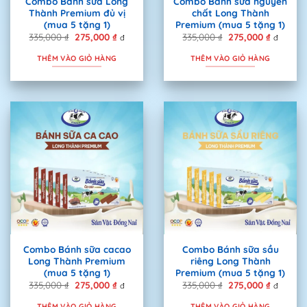
Combo Bánh sữa Long
Combo Bánh sữa nguyên
Thành Premium đủ vị
chất Long Thành
(mua 5 tặng 1)
Premium (mua 5 tặng 1)
335,000
₫
Giá
275,000
₫
Giá
335,000
₫
Giá
275,000
₫
Giá
đ
đ
gốc
hiện
gốc
hiện
là:
tại
là:
tại
THÊM VÀO GIỎ HÀNG
THÊM VÀO GIỎ HÀNG
335,000 ₫.
là:
335,000 ₫.
là:
275,000 ₫.
275,000 
Combo Bánh sữa cacao
Combo Bánh sữa sầu
Long Thành Premium
riêng Long Thành
(mua 5 tặng 1)
Premium (mua 5 tặng 1)
335,000
₫
Giá
275,000
₫
Giá
335,000
₫
Giá
275,000
₫
Giá
đ
đ
gốc
hiện
gốc
hiện
là:
tại
là:
tại
THÊM VÀO GIỎ HÀNG
THÊM VÀO GIỎ HÀNG