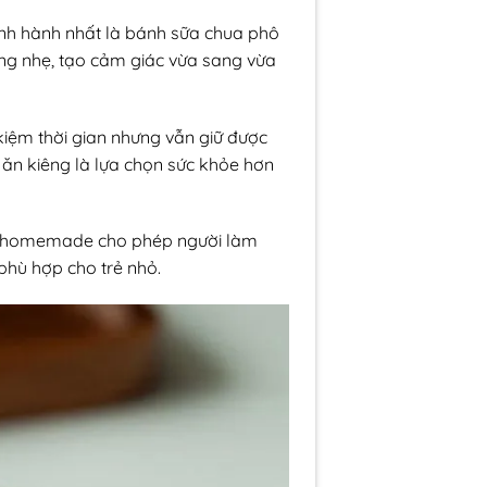
nh hành nhất là bánh sữa chua phô
ng nhẹ, tạo cảm giác vừa sang vừa
iệm thời gian nhưng vẫn giữ được
 ăn kiêng là lựa chọn sức khỏe hơn
mai homemade cho phép người làm
phù hợp cho trẻ nhỏ.