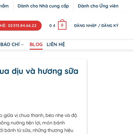
phẩm
Dành cho Nhà cung cấp
Dành cho Ứng viên
HỆ: 02513.84.66.22
0
0
₫
ĐĂNG NHẬP / ĐĂNG KÝ
BÁO CHÍ
BLOG
LIÊN HỆ
hua dịu và hương sữa
 giữa vị chua thanh, béo nhẹ và độ
ông nướng tiện lợi, món bánh
ới bánh từ sữa, những thương hiệu