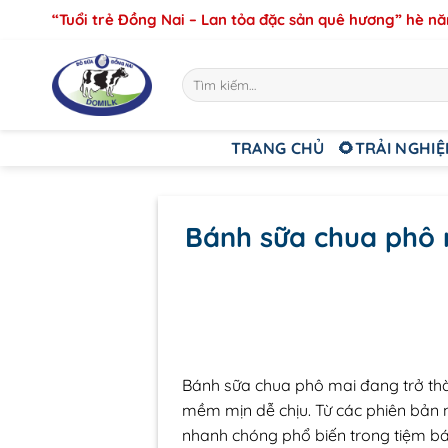
Bỏ
“Tuổi trẻ Đồng Nai – Lan tỏa đặc sản quê hương” hè n
qua
nội
Tìm
dung
kiếm:
TRANG CHỦ
🌻TRẢI NGHIỆ
Bánh sữa chua phô m
Bánh sữa chua phô mai đang trở thàn
mềm mịn dễ chịu. Từ các phiên bản 
nhanh chóng phổ biến trong tiệm bán