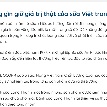
gìn giữ giá trị thật của sữa Việt tr
 món bánh làm từ sữa, nhiều xu hướng đến rồi đi, nhưng nhữn
 giá trị bền vững. Domilk là một trong số đó. Dù không đồ
ò quan trọng khi duy trì chất lượng sữa tươi và phát triển c
năm.
hời điểm đặc biệt, năm 1977, khi Xí nghiệp Bò sữa An Phước h
đoạn ấy đến hiện tại, thương hiệu liên tục đầu tư vào chăn nu
8, OCOP 4 sao 3 sao, Hàng Việt Nam Chất Lượng Cao hay các 
ấy sự nghiêm túc trong từng sản phẩm đưa ra thị trường.
nh sữa Long Thành một trong những sản phẩm được xem như 
ữa chua phô mai, bánh sữa Long Thành lại thiên về sự thuần
hơn theo từng nhóm: