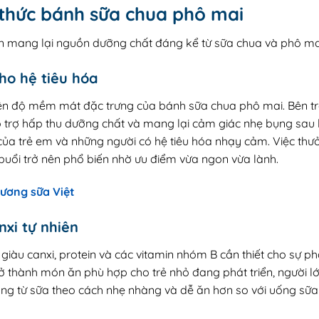
g thức bánh sữa chua phô mai
 mang lại nguồn dưỡng chất đáng kể từ sữa chua và phô ma
ho hệ tiêu hóa
ên độ mềm mát đặc trưng của bánh sữa chua phô mai. Bên tr
, hỗ trợ hấp thu dưỡng chất và mang lại cảm giác nhẹ bụng sau
 của trẻ em và những người có hệ tiêu hóa nhạy cảm. Việc th
uổi trở nên phổ biến nhờ ưu điểm vừa ngon vừa lành.
ương sữa Việt
xi tự nhiên
 giàu canxi, protein và các vitamin nhóm B cần thiết cho sự phá
 thành món ăn phù hợp cho trẻ nhỏ đang phát triển, người lớn
g từ sữa theo cách nhẹ nhàng và dễ ăn hơn so với uống sữa t