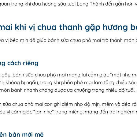
 quan trọng khi đưa hương sữa tươi Long Thành đến gần hơn v
ai khi vị chua thanh gặp hương b
và vị béo mịn đã giúp bánh sữa chua phô mai trở thành món b
ng cách riêng
ậy, bánh sữa chua phô mai mang lại cảm giác “mát nhẹ mềm
 không bị ngấy, trong khi phần phô mai làm tăng chiều sâu v
 món bánh nhanh chóng được ưa chuộng trong nhiều độ tuổi.
h sữa chua phô mai còn ghi điểm nhờ độ mịn, mềm và dẻo rấ
ẻo vì cảm giác “tan nhẹ” trong miệng, mang đến trải nghiệ
iên bản mới mẻ