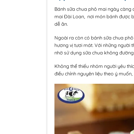
Bánh sữa chua phô mai ngày càng đ
mai Đài Loan, nơi món bánh được b
dễ ăn.
Ngoài ra còn có bánh sữa chua phô 
hương vị tươi mát. Với những người 
nhờ sử dụng sữa chua không đường h
Không thể thiếu nhóm người yêu th
điều chỉnh nguyên liệu theo ý muốn,