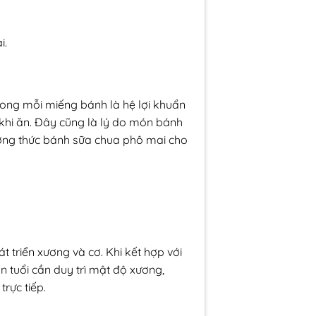
i.
ong mỗi miếng bánh là hệ lợi khuẩn
 khi ăn. Đây cũng là lý do món bánh
ưởng thức bánh sữa chua phô mai cho
t triển xương và cơ. Khi kết hợp với
 tuổi cần duy trì mật độ xương,
rực tiếp.