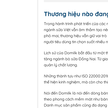
Thương hiệu nào đang 
Trong hành trình phát triển của các
ngành sữa Việt vẫn âm thầm tạo nên
phô mai, thương hiệu vẫn giữ vai tr
người tiêu dùng tin chọn suốt nhiều 
Lịch sử của Domilk bắt đầu từ một t
tảng ngành bò sữa Đồng Nai. Từ giai 
quản lý chất lượng.
Những thành tựu như ISO 22000:201
thể hiện kinh nghiệm, mà còn cho th
Nói đến Domilk là nói đến dòng bá
theo phong cách mềm mát như bánh s
Danh mục sản phẩm cũng đa dạng 