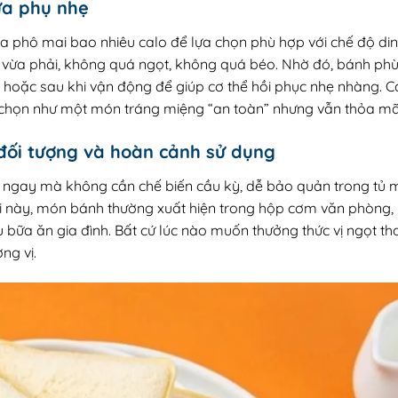
ữa phụ nhẹ
 phô mai bao nhiêu calo để lựa chọn phù hợp với chế độ di
ừa phải, không quá ngọt, không quá béo. Nhờ đó, bánh phù 
 hoặc sau khi vận động để giúp cơ thể hồi phục nhẹ nhàng. 
chọn như một món tráng miệng “an toàn” nhưng vẫn thỏa mãn
u đối tượng và hoàn cảnh sử dụng
ngay mà không cần chế biến cầu kỳ, dễ bảo quản trong tủ má
 lợi này, món bánh thường xuất hiện trong hộp cơm văn phòng, 
u bữa ăn gia đình. Bất cứ lúc nào muốn thưởng thức vị ngọt 
ng vị.