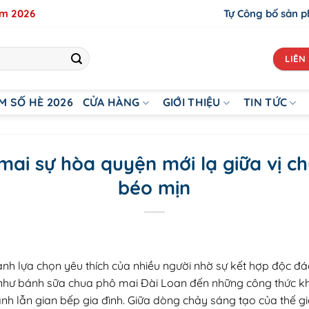
ăm 2026
Tự Công bố sản 
LIÊN 
M SỐ HÈ 2026
CỬA HÀNG
GIỚI THIỆU
TIN TỨC
ai sự hòa quyện mới lạ giữa vị c
béo mịn
h lựa chọn yêu thích của nhiều người nhờ sự kết hợp độc đáo
như bánh sữa chua phô mai Đài Loan đến những công thức kh
h lẫn gian bếp gia đình. Giữa dòng chảy sáng tạo của thế gi