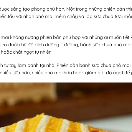
ược sáng tạo phong phú hơn. Một trong những phiên bản thị
iến tấu với nhân phô mai mềm chảy và lớp sữa chua tươi mỏ
mai không nướng phiên bản phù hợp với những ai muốn tiết k
theo đuổi chế độ dinh dưỡng ít đường, bánh sữa chua phô mai
oặc chất ngọt tự nhiên.
ích tự tay làm bánh tại nhà. Phiên bản bánh sữa chua phô 
 nhiều sữa hơn, nhiều phô mai hơn hoặc giảm bớt độ ngọt để 