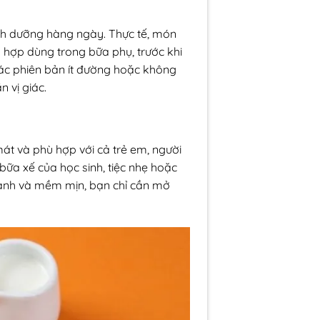
nh dưỡng hàng ngày. Thực tế, món
hợp dùng trong bữa phụ, trước khi
Các phiên bản ít đường hoặc không
 vị giác.
t và phù hợp với cả trẻ em, người
bữa xế của học sinh, tiệc nhẹ hoặc
thanh và mềm mịn, bạn chỉ cần mở