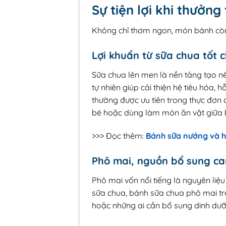
Sự tiện lợi khi thưởn
Không chỉ thơm ngon, món bánh còn
Lợi khuẩn từ sữa chua tốt c
Sữa chua lên men là nền tảng tạo n
tự nhiên giúp cải thiện hệ tiêu hóa
thường được ưu tiên trong thực đơn
bé hoặc dùng làm món ăn vặt giữa b
>>> Đọc thêm:
Bánh sữa nướng và h
Phô mai, nguồn bổ sung can
Phô mai vốn nổi tiếng là nguyên liệu
sữa chua, bánh sữa chua phô mai trở
hoặc những ai cần bổ sung dinh dưỡn