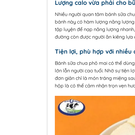
Lượng calo vừa phải cho b
Nhiều người quan tâm bánh sữa chua
bánh này có hàm lượng năng lượng v
tập luyện để nạp năng lượng nhanh,
đường còn được người ăn kiêng lựa 
Tiện lợi, phù hợp với nhiề
Bánh sữa chua phô mai có thể dùng 
lớn lẫn người cao tuổi. Nhờ sự tiện
đơn giản chỉ là món tráng miệng sa
hộp là có thể cảm nhận trọn vẹn hươ