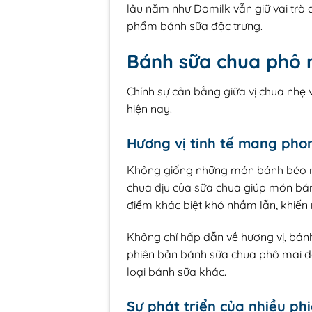
lâu năm như Domilk vẫn giữ vai trò
phẩm bánh sữa đặc trưng.
Bánh sữa chua phô m
Chính sự cân bằng giữa vị chua nhẹ 
hiện nay.
Hương vị tinh tế mang pho
Không giống những món bánh béo ng
chua dịu của sữa chua giúp món bánh
điểm khác biệt khó nhầm lẫn, khiến
Không chỉ hấp dẫn về hương vị, bán
phiên bản bánh sữa chua phô mai d
loại bánh sữa khác.
Sự phát triển của nhiều ph