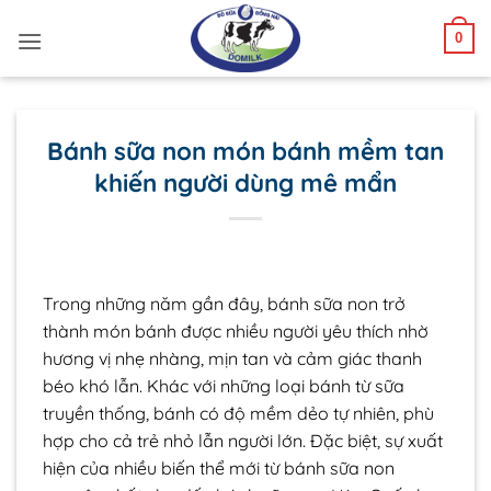
Bỏ
0
qua
nội
dung
Bánh sữa non món bánh mềm tan
khiến người dùng mê mẩn
Trong những năm gần đây, bánh sữa non trở
thành món bánh được nhiều người yêu thích nhờ
hương vị nhẹ nhàng, mịn tan và cảm giác thanh
béo khó lẫn. Khác với những loại bánh từ sữa
truyền thống, bánh có độ mềm dẻo tự nhiên, phù
hợp cho cả trẻ nhỏ lẫn người lớn. Đặc biệt, sự xuất
hiện của nhiều biến thể mới từ bánh sữa non