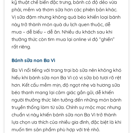
kỹ thuật chế biến đặc trưng, bánh có độ dẻo vừa
phải, mềm và thơm sữa hơn các phiên bản khác.
Vị sữa đậm nhưng không quá béo khiến loại bánh
này trở thành món quà du lịch quen thuộc, dễ
mua – dễ biếu – dễ ăn. Nhiều du khách sau khi
thưởng thức còn tìm mua lại online vì độ “ghiền”
rất riêng.
Bánh sữa non Ba Vì
Ba Vì nổi tiếng với trang trại bò sữa nên không khó
hiểu khi bánh sữa non Ba Vì có vị sữa bò tươi rõ rệt
hơn. Kết cấu mềm mịn, độ ngọt nhẹ và hương sữa
béo thanh mang lại cảm giác gần gũi, dễ khiến
người thưởng thức liên tưởng đến những món bánh
truyền thống làm từ sữa. Chính sự mộc mạc nhưng
chuẩn vị này khiến bánh sữa non Ba Vì trở thành
lựa chọn ưa thích của nhiều gia đình, đặc biệt là khi
muốn tìm sản phẩm phù hợp với trẻ nhỏ.