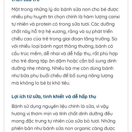
Một trong những lý do bánh sữa non cho bé được
nhiều phụ huynh tin chọn chính là hàm lượng canxi
tự nhiên và protein có trong sữa tươi. Các dưỡng
chất này hỗ trợ hệ xương, răng và sự phát triển
chiều cao của trẻ trong giai đoạn tăng trưởng. So
với nhiều loại bánh ngọt thông thường, bánh có
cấu trúc mềm, dễ nhai và dễ hấp thụ, rất phù hợp
cho trẻ đang tập ăn dặm hoặc cần bổ sung dinh
dưỡng nhẹ nhàng. Nhiều bà mẹ còn dùng bánh
như bữa phụ buổi chiều để bổ sung năng lượng
mà không lo bé bị khó tiêu.
Lợi ích từ sữa, tinh khiết và dễ hấp thụ
Bánh sử dụng nguyên liệu chính là sữa, vì vậy
hương vị thơm mịn và tính chất dinh dưỡng đều
mang đặc trưng tự nhiên của sữa bò tươi. Những
phiên bản như bánh sữa non organic càng được