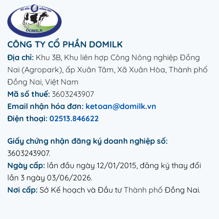
CÔNG TY CỔ PHẦN DOMILK
Địa chỉ:
Khu 3B, Khu liên hợp Công Nông nghiệp Đồng
Nai (Agropark), ấp Xuân Tâm, Xã Xuân Hòa, Thành phố
Đồng Nai, Việt Nam
Mã số thuế:
3603243907
Email nhận hóa đơn:
ketoan@domilk.vn
Điện thoại:
02513.846622
Giấy chứng nhận đăng ký doanh nghiệp số:
3603243907.
Ngày cấp:
lần đầu ngày 12/01/2015, đăng ký thay đổi
lần 3 ngày 03/06/2026.
Nơi cấp:
Sở Kế hoạch và Đầu tư
Thành phố
Đồng Nai.