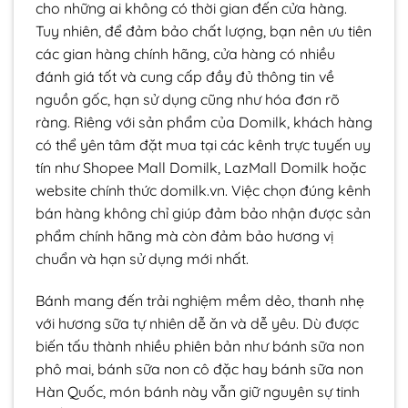
cho những ai không có thời gian đến cửa hàng.
Tuy nhiên, để đảm bảo chất lượng, bạn nên ưu tiên
các gian hàng chính hãng, cửa hàng có nhiều
đánh giá tốt và cung cấp đầy đủ thông tin về
nguồn gốc, hạn sử dụng cũng như hóa đơn rõ
ràng. Riêng với sản phẩm của Domilk, khách hàng
có thể yên tâm đặt mua tại các kênh trực tuyến uy
tín như Shopee Mall Domilk, LazMall Domilk hoặc
website chính thức domilk.vn. Việc chọn đúng kênh
bán hàng không chỉ giúp đảm bảo nhận được sản
phẩm chính hãng mà còn đảm bảo hương vị
chuẩn và hạn sử dụng mới nhất.
Bánh mang đến trải nghiệm mềm dẻo, thanh nhẹ
với hương sữa tự nhiên dễ ăn và dễ yêu. Dù được
biến tấu thành nhiều phiên bản như bánh sữa non
phô mai, bánh sữa non cô đặc hay bánh sữa non
Hàn Quốc, món bánh này vẫn giữ nguyên sự tinh