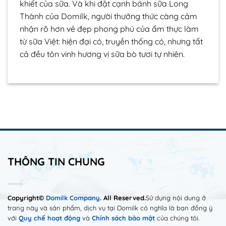
khiết của sữa. Và khi đặt cạnh bánh sữa Long
Thành của Domilk, người thưởng thức càng cảm
nhận rõ hơn vẻ đẹp phong phú của ẩm thực làm
từ sữa Việt: hiện đại có, truyền thống có, nhưng tất
cả đều tôn vinh hương vị sữa bò tươi tự nhiên.
THÔNG TIN CHUNG
Copyright©
Domilk Company
. All Reserved.
Sử dụng nội dung ở
trang này và sản phẩm, dịch vụ tại Domilk có nghĩa là bạn đồng ý
với
Quy chế hoạt động
và
Chính sách bảo mật
của chúng tôi.