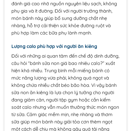
đánh giá cao nhờ nguồn nguyên liệu sạch, không
phụ gia và ít đường. Đối với người trưởng thành,
món bánh này giúp bổ sung dưỡng chất nhẹ
nhàng, hỗ trợ cải thiện sức khỏe đường ruột và
phù hợp làm các bữa phụ lành mạnh.
Lượng calo phù hợp với người ăn kiêng
Đối với những ai quan tâm đến chế độ dinh dưỡng,
câu hỏi “bánh sữa non giá bao nhiêu calo?” xuất
hiện khá nhiều. Trung bình mỗi miếng bánh có
mức năng lượng vừa phải, không quá ngọt và
không chứa nhiều chất béo bão hòa. Vì vậy bánh
sữa non ăn kiêng là lựa chọn lý tưởng cho người
đang giảm cân, người tập gym hoặc cần kiểm
soát calo nhưng vẫn muốn thưởng thức món ngon
từ sữa. Cảm giác mềm mịn, nhẹ nhàng và thơm
sữa giúp món bánh này giải tỏa cơn thèm ngọt
một cách dễ chịu mà không gây quá tải năng