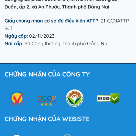
Duẩn, ấp 2, xã An Phước,
Thành phố
Đồng Nai
Giấy chứng nhận cơ sở đủ điều kiện ATTP:
21-GCNATTP-
SCT.
Ngày cấp:
02/11/2023.
Nơi cấp:
Sở Công thương
Thành phố
Đồng Nai.
CHỨNG NHẬN CỦA CÔNG TY
CHỨNG NHẬN CỦA WEBISTE