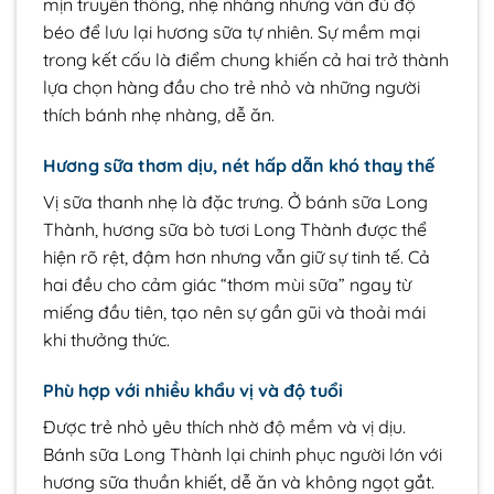
mịn truyền thống, nhẹ nhàng nhưng vẫn đủ độ
béo để lưu lại hương sữa tự nhiên. Sự mềm mại
trong kết cấu là điểm chung khiến cả hai trở thành
lựa chọn hàng đầu cho trẻ nhỏ và những người
thích bánh nhẹ nhàng, dễ ăn.
Hương sữa thơm dịu, nét hấp dẫn khó thay thế
Vị sữa thanh nhẹ là đặc trưng. Ở bánh sữa Long
Thành, hương sữa bò tươi Long Thành được thể
hiện rõ rệt, đậm hơn nhưng vẫn giữ sự tinh tế. Cả
hai đều cho cảm giác “thơm mùi sữa” ngay từ
miếng đầu tiên, tạo nên sự gần gũi và thoải mái
khi thưởng thức.
Phù hợp với nhiều khẩu vị và độ tuổi
Được trẻ nhỏ yêu thích nhờ độ mềm và vị dịu.
Bánh sữa Long Thành lại chinh phục người lớn với
hương sữa thuần khiết, dễ ăn và không ngọt gắt.