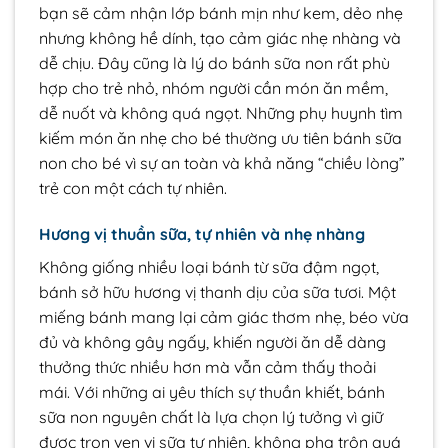
bạn sẽ cảm nhận lớp bánh mịn như kem, dẻo nhẹ
nhưng không hề dính, tạo cảm giác nhẹ nhàng và
dễ chịu. Đây cũng là lý do bánh sữa non rất phù
hợp cho trẻ nhỏ, nhóm người cần món ăn mềm,
dễ nuốt và không quá ngọt. Những phụ huynh tìm
kiếm món ăn nhẹ cho bé thường ưu tiên bánh sữa
non cho bé vì sự an toàn và khả năng “chiều lòng”
trẻ con một cách tự nhiên.
Hương vị thuần sữa, tự nhiên và nhẹ nhàng
Không giống nhiều loại bánh từ sữa đậm ngọt,
bánh sở hữu hương vị thanh dịu của sữa tươi. Một
miếng bánh mang lại cảm giác thơm nhẹ, béo vừa
đủ và không gây ngấy, khiến người ăn dễ dàng
thưởng thức nhiều hơn mà vẫn cảm thấy thoải
mái. Với những ai yêu thích sự thuần khiết, bánh
sữa non nguyên chất là lựa chọn lý tưởng vì giữ
được trọn vẹn vị sữa tự nhiên, không pha trộn quá