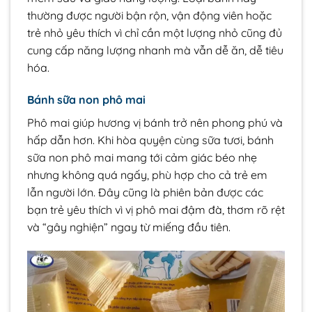
thường được người bận rộn, vận động viên hoặc
trẻ nhỏ yêu thích vì chỉ cần một lượng nhỏ cũng đủ
cung cấp năng lượng nhanh mà vẫn dễ ăn, dễ tiêu
hóa.
Bánh sữa non phô mai
Phô mai giúp hương vị bánh trở nên phong phú và
hấp dẫn hơn. Khi hòa quyện cùng sữa tươi, bánh
sữa non phô mai mang tới cảm giác béo nhẹ
nhưng không quá ngấy, phù hợp cho cả trẻ em
lẫn người lớn. Đây cũng là phiên bản được các
bạn trẻ yêu thích vì vị phô mai đậm đà, thơm rõ rệt
và “gây nghiện” ngay từ miếng đầu tiên.