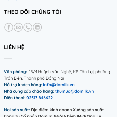
THEO DÕI CHÚNG TÔI
LIÊN HỆ
Văn phòng:
15/4 Huỳnh Văn Nghệ, KP. Tân Lại, phường
Trấn Biên,
Thành phố
Đồng Nai
Hỗ trợ khách hàng:
info@domilk.vn
Nhà cung
cấp
chào hàng:
thumua@domilk.vn
Điện thoại:
02513.846622
Nơi sản xuất:
Địa điểm kinh doanh Xưởng sản xuất
Công ty Cổ phần Domilk, 84/6A hẻm 84 đường Lê