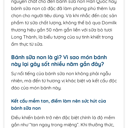
nguyên chất cho đến bánh sữa non Hàn Quốc hay
bánh sữa non cô đặc đã làm phong phú thêm lựa
chọn cho người tiêu dùng. Và khi nhắc đến các sản
phẩm từ sữa chất lượng, không thể bỏ qua Domilk
thương hiệu gần 50 năm gắn liền với sữa bò tươi
Long Thành, là biểu tượng của sự tinh khiết trong
ẩm thực từ sữa.
Bánh sữa non là gì? Vì sao món bánh
này lại gây sốt nhiều năm gần đây?
Sự nổi tiếng của bánh sữa non không phải ngẫu
nhiên, mà đến từ hương vị khác biệt và kết cấu độc
đáo của món bánh này.
Kết cấu mềm tan, điểm làm nên sức hút của
bánh sữa non
Điều khiến bánh trở nên đặc biệt chính là độ mềm
gần như “tan ngay trong miệng”. Khi thưởng thức,