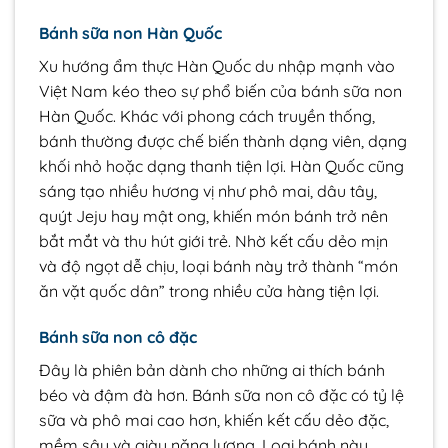
Bánh sữa non Hàn Quốc
Xu hướng ẩm thực Hàn Quốc du nhập mạnh vào
Việt Nam kéo theo sự phổ biến của bánh sữa non
Hàn Quốc. Khác với phong cách truyền thống,
bánh thường được chế biến thành dạng viên, dạng
khối nhỏ hoặc dạng thanh tiện lợi. Hàn Quốc cũng
sáng tạo nhiều hương vị như phô mai, dâu tây,
quýt Jeju hay mật ong, khiến món bánh trở nên
bắt mắt và thu hút giới trẻ. Nhờ kết cấu dẻo mịn
và độ ngọt dễ chịu, loại bánh này trở thành “món
ăn vặt quốc dân” trong nhiều cửa hàng tiện lợi.
Bánh sữa non cô đặc
Đây là phiên bản dành cho những ai thích bánh
béo và đậm đà hơn. Bánh sữa non cô đặc có tỷ lệ
sữa và phô mai cao hơn, khiến kết cấu dẻo đặc,
mềm sâu và giàu năng lượng. Loại bánh này