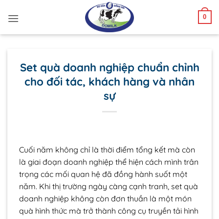
Bỏ
0
qua
nội
dung
Set quà doanh nghiệp chuẩn chỉnh
cho đối tác, khách hàng và nhân
sự
Cuối năm không chỉ là thời điểm tổng kết mà còn
là giai đoạn doanh nghiệp thể hiện cách mình trân
trọng các mối quan hệ đã đồng hành suốt một
năm. Khi thị trường ngày càng cạnh tranh, set quà
doanh nghiệp không còn đơn thuần là một món
quà hình thức mà trở thành công cụ truyền tải hình