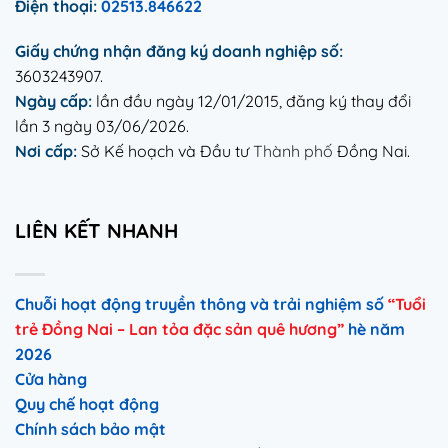
Điện thoại:
02513.846622
Giấy chứng nhận đăng ký doanh nghiệp số:
3603243907.
Ngày cấp:
lần đầu ngày 12/01/2015, đăng ký thay đổi
lần 3 ngày 03/06/2026.
Nơi cấp:
Sở Kế hoạch và Đầu tư
Thành phố
Đồng Nai.
LIÊN KẾT NHANH
Chuỗi hoạt động truyền thông và trải nghiệm số
“Tuổi
trẻ Đồng Nai – Lan tỏa đặc sản quê hương”
hè năm
2026
Cửa hàng
Quy chế hoạt động
Chính sách bảo mật