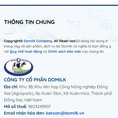
THÔNG TIN CHUNG
Copyright©
Domilk Company
. All Reserved.
Sử dụng nội dung ở
trang này và sản phẩm, dịch vụ tại Domilk có nghĩa là bạn đồng ý
với
Quy chế hoạt động
và
Chính sách bảo mật
của chúng tôi.
CÔNG TY CỔ PHẦN DOMILK
Địa chỉ:
Khu 3B, Khu liên hợp Công Nông nghiệp Đồng
Nai (Agropark), ấp Xuân Tâm, Xã Xuân Hòa, Thành phố
Đồng Nai, Việt Nam
Mã số thuế:
3603243907
Email nhận hóa đơn:
ketoan@domilk.vn