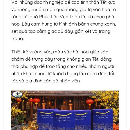
Với những doanh nghiệp đề cao tinh thần Tết xưa
và mong muốn món quà mang giá trị văn hóa rõ
ràng, túi quà Phúc Lộc Vẹn Toàn là lựa chọn phù
hợp. Lấy cảm hứng từ hình ảnh bánh chưng xanh,
set quà tạo cảm giác đủ đầy, gắn kết và trang
trọng.
Thiết kế vuông vức, màu sắc hài hòa giúp sản
phẩm dễ trưng bày trong không gian Tết, đồng
thời phù hợp để trao tặng cho nhiều nhóm người
nhận khác nhau, từ khách hàng lâu năm đến đối
tác và gia đình cán bộ nhân viên.