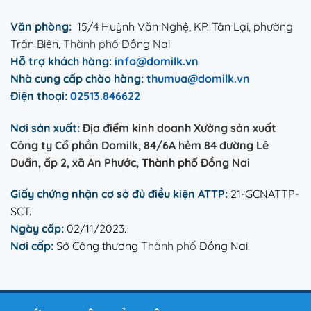
Văn phòng:
15/4 Huỳnh Văn Nghệ, KP. Tân Lại, phường
Trấn Biên,
Thành phố
Đồng Nai
Hỗ trợ khách hàng:
info@domilk.vn
Nhà cung
cấp
chào hàng:
thumua@domilk.vn
Điện thoại:
02513.846622
Nơi sản xuất:
Địa điểm kinh doanh Xưởng sản xuất
Công ty Cổ phần Domilk, 84/6A hẻm 84 đường Lê
Duẩn, ấp 2, xã An Phước,
Thành phố
Đồng Nai
Giấy chứng nhận cơ sở đủ điều kiện ATTP:
21-GCNATTP-
SCT.
Ngày cấp:
02/11/2023.
Nơi cấp:
Sở Công thương
Thành phố
Đồng Nai.