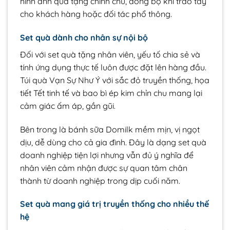
hình ảnh quà tặng chỉnh chu, đồng bộ khi trao tay
cho khách hàng hoặc đối tác phổ thông.
Set quà dành cho nhân sự nội bộ
Đối với set quà tặng nhân viên, yếu tố chia sẻ và
tính ứng dụng thực tế luôn được đặt lên hàng đầu.
Túi quà Vạn Sự Như Ý với sắc đỏ truyền thống, họa
tiết Tết tinh tế và bao bì ép kim chỉn chu mang lại
cảm giác ấm áp, gần gũi.
Bên trong là bánh sữa Domilk mềm mịn, vị ngọt
dịu, dễ dùng cho cả gia đình. Đây là dạng set quà
doanh nghiệp tiện lợi nhưng vẫn đủ ý nghĩa để
nhân viên cảm nhận được sự quan tâm chân
thành từ doanh nghiệp trong dịp cuối năm.
Set quà mang giá trị truyền thống cho nhiều thế
hệ