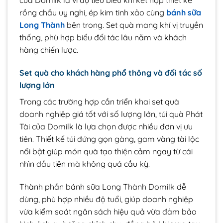
của Domilk là ví dụ tiêu biểu khi kết hợp thiết kế
rồng chầu uy nghi, ép kim tinh xảo cùng
bánh sữa
Long Thành
bên trong. Set quà mang khí vị truyền
thống, phù hợp biếu đối tác lâu năm và khách
hàng chiến lược.
Set quà cho khách hàng phổ thông và đối tác số
lượng lớn
Trong các trường hợp cần triển khai set quà
doanh nghiệp giá tốt với số lượng lớn, túi quà Phát
Tài của Domilk là lựa chọn được nhiều đơn vị ưu
tiên. Thiết kế túi đứng gọn gàng, gam vàng tài lộc
nổi bật giúp món quà tạo thiện cảm ngay từ cái
nhìn đầu tiên mà không quá cầu kỳ.
Thành phần bánh sữa Long Thành Domilk dễ
dùng, phù hợp nhiều độ tuổi, giúp doanh nghiệp
vừa kiểm soát ngân sách hiệu quả vừa đảm bảo