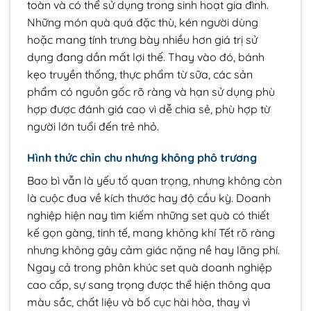
toàn và có thể sử dụng trong sinh hoạt gia đình.
Những món quà quá đặc thù, kén người dùng
hoặc mang tính trưng bày nhiều hơn giá trị sử
dụng đang dần mất lợi thế. Thay vào đó, bánh
kẹo truyền thống, thực phẩm từ sữa, các sản
phẩm có nguồn gốc rõ ràng và hạn sử dụng phù
hợp được đánh giá cao vì dễ chia sẻ, phù hợp từ
người lớn tuổi đến trẻ nhỏ.
Hình thức chỉn chu nhưng không phô trương
Bao bì vẫn là yếu tố quan trọng, nhưng không còn
là cuộc đua về kích thước hay độ cầu kỳ. Doanh
nghiệp hiện nay tìm kiếm những set quà có thiết
kế gọn gàng, tinh tế, mang không khí Tết rõ ràng
nhưng không gây cảm giác nặng nề hay lãng phí.
Ngay cả trong phân khúc set quà doanh nghiệp
cao cấp, sự sang trọng được thể hiện thông qua
màu sắc, chất liệu và bố cục hài hòa, thay vì