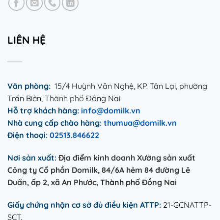
LIÊN HỆ
Văn phòng:
15/4 Huỳnh Văn Nghệ, KP. Tân Lại, phường
Trấn Biên,
Thành phố
Đồng Nai
Hỗ trợ khách hàng:
info@domilk.vn
Nhà cung
cấp
chào hàng:
thumua@domilk.vn
Điện thoại:
02513.846622
Nơi sản xuất:
Địa điểm kinh doanh Xưởng sản xuất
Công ty Cổ phần Domilk, 84/6A hẻm 84 đường Lê
Duẩn, ấp 2, xã An Phước,
Thành phố
Đồng Nai
Giấy chứng nhận cơ sở đủ điều kiện ATTP:
21-GCNATTP-
SCT.