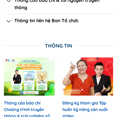
Thông cáo báo chí & tài nguyên truyền
thông
Thông tin liên hệ Ban Tổ chức
THÔNG TIN
Thông cáo báo chí
Đăng ký tham gia
Tập
Chương trình truyền
huấn kỹ năng sản xuất
thông & trải nghiệm số
Video