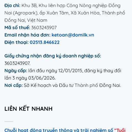
Địa chỉ:
Khu 3B, Khu liên hợp Công Nông nghiệp Đồng
Nai (Agropark), ấp Xuân Tâm, Xã Xuân Hòa, Thành phố
Đồng Nai, Việt Nam
Mã số thuế:
3603243907
Email nhận hóa đơn:
ketoan@domilk.vn
Điện thoại:
02513.846622
Giấy chứng nhận đăng ký doanh nghiệp số:
3603243907.
Ngày cấp:
lần đầu ngày 12/01/2015, đăng ký thay đổi
lần 3 ngày 03/06/2026.
Nơi cấp:
Sở Kế hoạch và Đầu tư
Thành phố
Đồng Nai.
LIÊN KẾT NHANH
Chuỗi hoạt động truyền thông và trải nghiệm số
“Tuổi