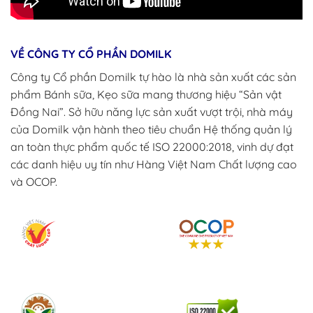
VỀ CÔNG TY CỔ PHẦN DOMILK
Công ty Cổ phần Domilk tự hào là nhà sản xuất các sản
phẩm Bánh sữa, Kẹo sữa mang thương hiệu “Sản vật
Đồng Nai”. Sở hữu năng lực sản xuất vượt trội, nhà máy
của Domilk vận hành theo tiêu chuẩn Hệ thống quản lý
an toàn thực phẩm quốc tế ISO 22000:2018, vinh dự đạt
các danh hiệu uy tín như Hàng Việt Nam Chất lượng cao
và OCOP.