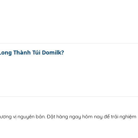
Long Thành Túi Domilk?
ơng vị nguyên bản. Đặt hàng ngay hôm nay để trải nghiệm 