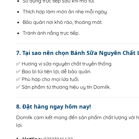
Sử dụng trực tiếp sau khi mở túi.
Thích hợp làm món ăn nhẹ mỗi ngày.
Bảo quản nơi khô ráo, thoáng mát.
Tránh ánh nắng trực tiếp.
7. Tại sao nên chọn Bánh Sữa Nguyên Chất 
✅ Hương vị sữa nguyên chất truyền thống.
✅ Bao bì túi tiện lợi, dễ bảo quản.
✅ Phù hợp cho mọi lứa tuổi.
✅ Sản phẩm từ thương hiệu uy tín Domilk.
8. Đặt hàng ngay hôm nay!
Domilk cam kết mang đến sản phẩm chất lượng với hư
lợi.