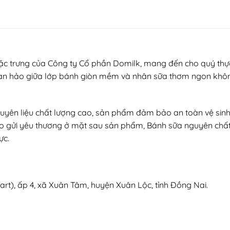
c trưng của Công ty Cổ phần Domilk, mang đến cho quý thực
 hoàn hảo giữa lớp bánh giòn mềm và nhân sữa thơm ngon khô
ên liệu chất lượng cao, sản phẩm đảm bảo an toàn vệ sinh th
rao gửi yêu thương ở mặt sau sản phẩm, Bánh sữa nguyên ch
ực.
rt), ấp 4, xã Xuân Tâm, huyện Xuân Lộc, tỉnh Đồng Nai.