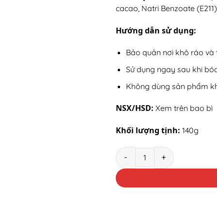
cacao, Natri Benzoate (E211)
Hướng dẫn sử dụng:
Bảo quản nơi khô ráo và
Sử dụng ngay sau khi bóc
Không dùng sản phẩm khi
NSX/HSD:
Xem trên bao bì
Khối lượng tịnh:
140g
Bánh sữa nguyên chất Long T