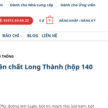
ẩm
Dành cho Nhà cung cấp
Dành cho Ứng viên
Ệ: 02513.84.66.22
0
₫
ĐĂNG NHẬP / ĐĂNG KÝ
0
BÁO CHÍ
BLOG
LIÊN HỆ
N THỐNG
n chất Long Thành (hộp 140
7%), đường tinh luyện, bột mì, mạch nha, bột kem, bột