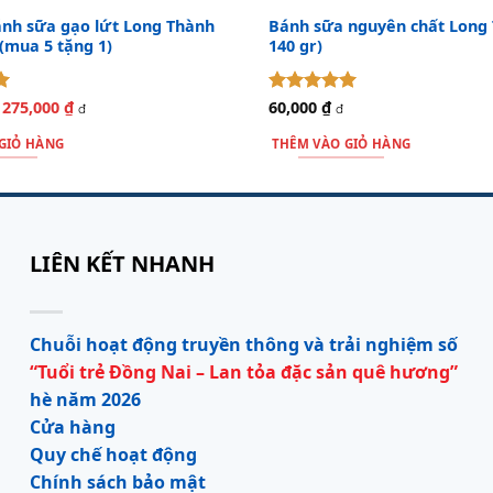
nh sữa gạo lứt Long Thành
Bánh sữa nguyên chất Long 
mua 5 tặng 1)
140 gr)
275,000
₫
Được xếp
60,000
₫
Giá
Giá
đ
đ
gốc
hiện
hạng
5
5
là:
tại
sao
GIỎ HÀNG
THÊM VÀO GIỎ HÀNG
335,000 ₫.
là:
275,000 ₫.
LIÊN KẾT NHANH
Chuỗi hoạt động truyền thông và trải nghiệm số
“Tuổi trẻ Đồng Nai – Lan tỏa đặc sản quê hương”
hè năm 2026
Cửa hàng
Quy chế hoạt động
Chính sách bảo mật