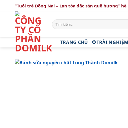
Bỏ
“Tuổi trẻ Đồng Nai – Lan tỏa đặc sản quê hương” h
qua
nội
Tìm
dung
kiếm:
TRANG CHỦ
🌻TRẢI NGHIỆM