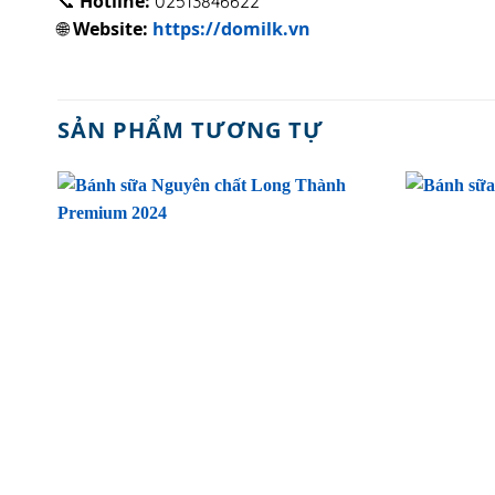
Hotline:
📞
02513846622
Website:
https://domilk.vn
🌐
SẢN PHẨM TƯƠNG TỰ