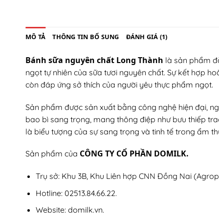
MÔ TẢ
THÔNG TIN BỔ SUNG
ĐÁNH GIÁ (1)
Bánh sữa nguyên chất Long Thành
là sản phẩm đặ
ngọt tự nhiên của sữa tươi nguyên chất. Sự kết hợp
còn đáp ứng sở thích của người yêu thực phẩm ngọt.
Sản phẩm được sản xuất bằng công nghệ hiện đại, nguy
bao bì sang trọng, mang thông điệp như bưu thiếp t
là biểu tượng của sự sang trọng và tinh tế trong ẩm th
CÔNG TY CỔ PHẦN DOMILK.
Sản phẩm của
Trụ sở: Khu 3B, Khu Liên hợp CNN Đồng Nai (Agropa
Hotline: 02513.84.66.22.
Website: domilk.vn.