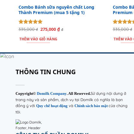
Combo Bánh sữa nguyên chất Long
Combo Bá
Thành Premium (mua 5 tặng 1)
Premium (
Được xếp
275,000
₫
Được xếp
335,000
₫
Giá
Giá
335,000
₫
đ
gốc
hiện
hạng
5
5
hạng
5
5
là:
tại
sao
sao
THÊM VÀO GIỎ HÀNG
THÊM VÀO 
335,000 ₫.
là:
275,000 ₫.
THÔNG TIN CHUNG
Sử dụng nội dung ở
Copyright©
Domilk Company
. All Reserved.
trang này và sản phẩm, dịch vụ tại Domilk có nghĩa là bạn
đồng ý với
và
của chúng
Quy chế hoạt động
Chính sách bảo mật
tôi.