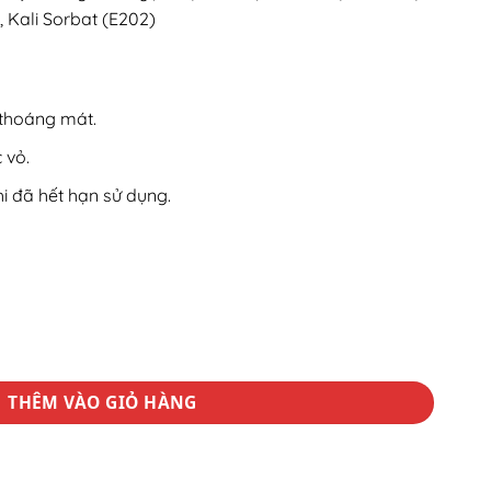
, Kali Sorbat (E202)
 thoáng mát.
 vỏ.
 đã hết hạn sử dụng.
hành (hộp 140 gr) số lượng
THÊM VÀO GIỎ HÀNG