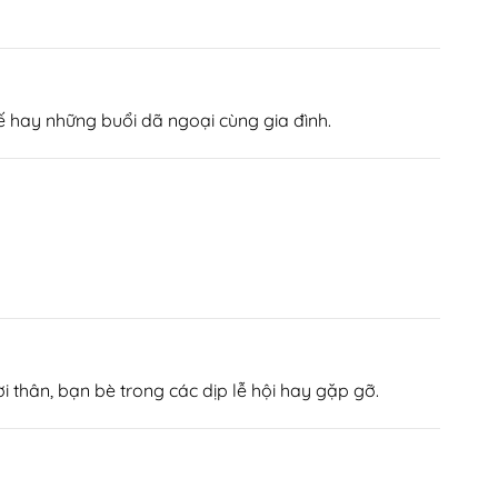
ế hay những buổi dã ngoại cùng gia đình.
 thân, bạn bè trong các dịp lễ hội hay gặp gỡ.