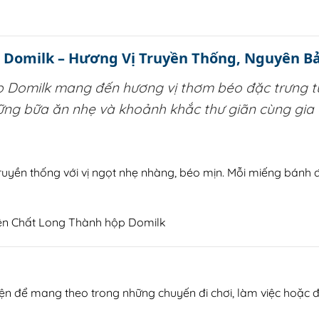
 Domilk – Hương Vị Truyền Thống, Nguyên B
Domilk mang đến hương vị thơm béo đặc trưng từ
những bữa ăn nhẹ và khoảnh khắc thư giãn cùng gia 
ruyền thống với vị ngọt nhẹ nhàng, béo mịn. Mỗi miếng bánh 
n để mang theo trong những chuyến đi chơi, làm việc hoặc để