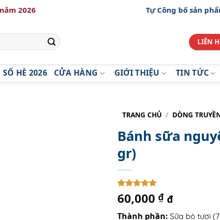
è năm 2026
Tự Công bố sản ph
LIÊN H
 SỐ HÈ 2026
CỬA HÀNG
GIỚI THIỆU
TIN TỨC
TRANG CHỦ
/
DÒNG TRUYỀ
Bánh sữa nguyê
gr)
60,000
5
1
trên 5
₫
đ
dựa trên
đánh giá
Thành phần:
Sữa bò tươi (7