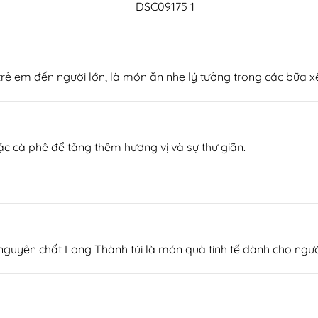
rẻ em đến người lớn, là món ăn nhẹ lý tưởng trong các bữa x
 cà phê để tăng thêm hương vị và sự thư giãn.
guyên chất Long Thành túi là món quà tinh tế dành cho người