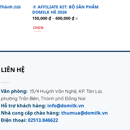
Thành (túi
☀️ AFFILIATE KIT: BỘ SẢN PHẨM
Co
DOMILK HÈ 2026
Thà
150,000
₫
600,000
₫
–
Khoảng
đ
giá:
từ
Đư
CHỌN
33
150,000 ₫
hạ
đến
Sản
sao
TH
600,000 ₫
phẩm
này
có
nhiều
LIÊN HỆ
biến
thể.
Các
tùy
Văn phòng:
15/4 Huỳnh Văn Nghệ, KP. Tân Lại,
chọn
phường Trấn Biên,
Thành phố
Đồng Nai
có
Hỗ trợ khách hàng:
info@domilk.vn
thể
Nhà cung
cấp
chào hàng:
thumua@domilk.vn
được
Điện thoại:
02513.846622
chọn
trên