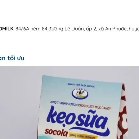
OMILK
, 84/6A hẻm 84 đường Lê Duẩn, ấp 2, xã An Phước, huy
ản tối ưu