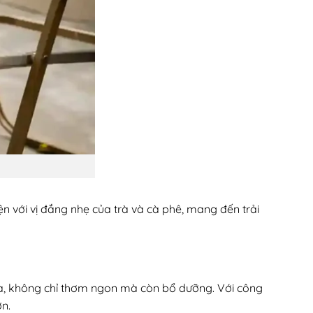
 với vị đắng nhẹ của trà và cà phê, mang đến trải
gà, không chỉ thơm ngon mà còn bổ dưỡng. Với công
n.