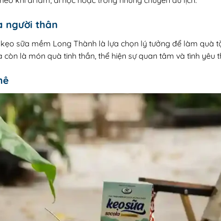
heo khi đi làm, đi học hoặc trong những chuyến du lịch.
à người thân
n, kẹo sữa mềm Long Thành là lựa chọn lý tưởng để làm quà 
à còn là món quà tinh thần, thể hiện sự quan tâm và tình yêu
hê