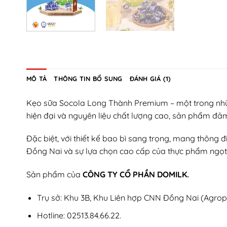
MÔ TẢ
THÔNG TIN BỔ SUNG
ĐÁNH GIÁ (1)
Kẹo sữa Socola Long Thành Premium – một trong nhữ
hiện đại và nguyên liệu chất lượng cao, sản phẩm đảm
Đặc biệt, với thiết kế bao bì sang trọng, mang thông
Đồng Nai và sự lựa chọn cao cấp của thực phẩm ngọt
Sản phẩm của
CÔNG TY CỔ PHẦN DOMILK.
Trụ sở: Khu 3B, Khu Liên hợp CNN Đồng Nai (Agropa
Hotline: 02513.84.66.22.