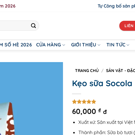
ăm 2026
Tự Công bố sản 
LIÊN 
M SỐ HÈ 2026
CỬA HÀNG
GIỚI THIỆU
TIN TỨC
TRANG CHỦ
/
SẢN VẬT - ĐẶ
Kẹo sữa Socola
5
1
trên 5
60,000
₫
đ
dựa trên
đánh giá
Xuất xứ: Sản xuất tại Việt
Thành phần:
Sữa bò tươi (