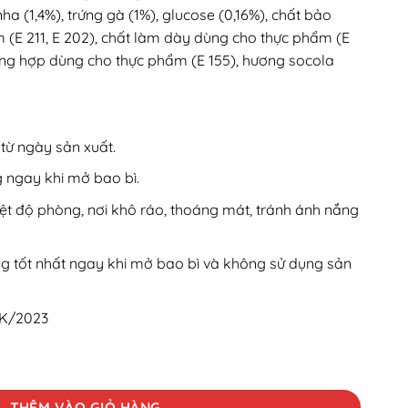
a (1,4%), trứng gà (1%), glucose (0,16%), chất bảo
(E 211, E 202), chất làm dày dùng cho thực phẩm (E
ng hợp dùng cho thực phẩm (E 155), hương socola
 từ ngày sản xuất.
 ngay khi mở bao bì.
t độ phòng, nơi khô ráo, thoáng mát, tránh ánh nắng
g tốt nhất ngay khi mở bao bì và không sử dụng sản
K/2023
remium số lượng
THÊM VÀO GIỎ HÀNG