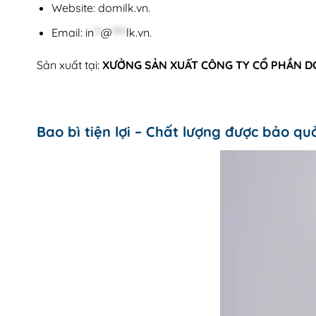
Website: domilk.vn.
Email:
in
**
@
****
lk.vn
.
Sản xuất tại:
XƯỞNG SẢN XUẤT CÔNG TY CỔ PHẦN D
Bao bì tiện lợi – Chất lượng được bảo qu