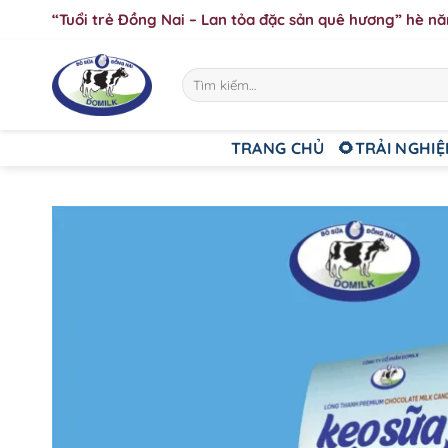
Bỏ
“Tuổi trẻ Đồng Nai – Lan tỏa đặc sản quê hương” hè n
qua
nội
Tìm
dung
kiếm:
TRANG CHỦ
🌻TRẢI NGHIỆ