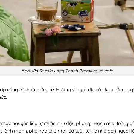
Kẹo sữa Socola Long Thành Premium và cafe
p cùng trà hoặc cà phê. Hương vị ngọt dịu của kẹo hòa quyện
hức.
à các nguyên liệu tự nhiên như đậu phộng, mạch nha, trứng 
lành mạnh, phù hợp cho mọi lứa tuổi, từ trẻ nhỏ đến người lớ