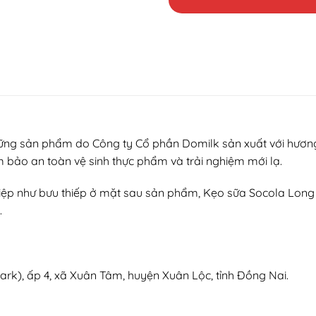
ng sản phẩm do Công ty Cổ phần Domilk sản xuất với hương
 bảo an toàn vệ sinh thực phẩm và trải nghiệm mới lạ.
 điệp như bưu thiếp ở mặt sau sản phẩm, Kẹo sữa Socola Long
.
rk), ấp 4, xã Xuân Tâm, huyện Xuân Lộc, tỉnh Đồng Nai.