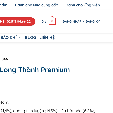
phẩm
Dành cho Nhà cung cấp
Dành cho Ứng viên
HỆ: 02513.84.66.22
0
0
₫
ĐĂNG NHẬP / ĐĂNG KÝ
BÁO CHÍ
BLOG
LIÊN HỆ
C SẢN
 Long Thành Premium
 Nam.
71,4%), đường tinh luyện (14,5%), sữa bột béo (6,8%),