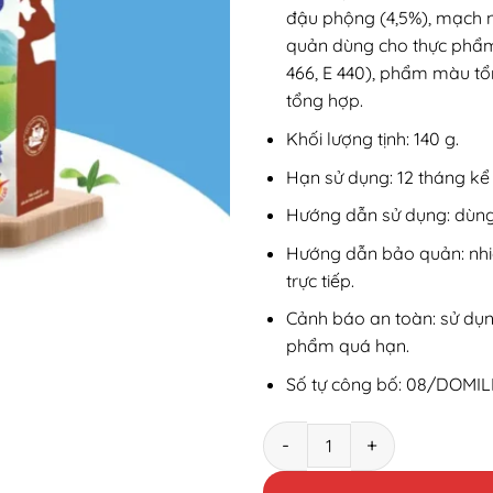
đậu phộng (4,5%), mạch nh
quản dùng cho thực phẩm 
466, E 440), phẩm màu tổ
tổng hợp.
Khối lượng tịnh:
140 g.
Hạn sử dụng:
12 tháng kể
Hướng dẫn sử dụng: dùng
Hướng dẫn bảo quản: nhiệ
trực tiếp.
Cảnh báo an toàn: sử dụn
phẩm quá hạn.
Số tự công bố:
08/DOMIL
Kẹo sữa Socola Long Thành P