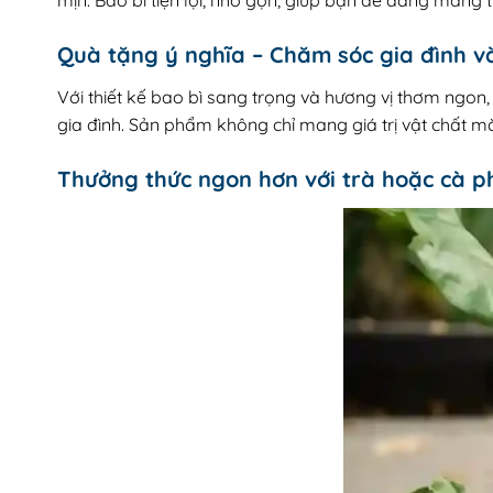
mịn. Bao bì tiện lợi, nhỏ gọn, giúp bạn dễ dàng mang t
Quà tặng ý nghĩa – Chăm sóc gia đình v
Với thiết kế bao bì sang trọng và hương vị thơm ngo
gia đình. Sản phẩm không chỉ mang giá trị vật chất m
Thưởng thức ngon hơn với trà hoặc cà p