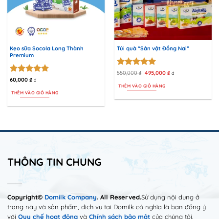
Kẹo sữa Socola Long Thành
Túi quà “Sản vật Đồng Nai”
Premium
Được xếp
550,000
₫
Giá
495,000
₫
Giá
đ
gốc
hiện
Được xếp
60,000
₫
hạng
5
5
đ
là:
tại
THÊM VÀO GIỎ HÀNG
hạng
5
5
sao
550,000 ₫.
là:
THÊM VÀO GIỎ HÀNG
495,000 ₫.
sao
THÔNG TIN CHUNG
Copyright©
Domilk Company
. All Reserved.
Sử dụng nội dung ở
trang này và sản phẩm, dịch vụ tại Domilk có nghĩa là bạn đồng ý
với
Quy chế hoạt động
và
Chính sách bảo mật
của chúng tôi.