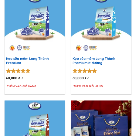
Kẹo sữa mềm Long Thành
Kẹo sữa mềm Long Thành
Premium
Premium ít đường
Được xếp
Được xếp
60,000
₫
60,000
₫
đ
đ
hạng
5
5
hạng
5
5
THÊM VÀO GIỎ HÀNG
THÊM VÀO GIỎ HÀNG
sao
sao