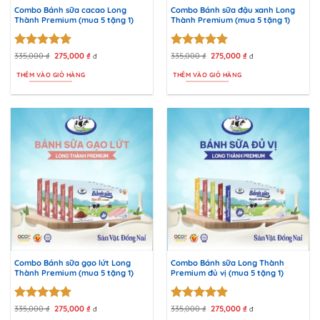
Combo Bánh sữa cacao Long
Combo Bánh sữa đậu xanh Long
Thành Premium (mua 5 tặng 1)
Thành Premium (mua 5 tặng 1)
Được xếp
Được xếp
335,000
₫
Giá
275,000
₫
Giá
335,000
₫
Giá
275,000
₫
Giá
đ
đ
gốc
hiện
gốc
hiện
hạng
5
5
hạng
5
5
là:
tại
là:
tại
THÊM VÀO GIỎ HÀNG
THÊM VÀO GIỎ HÀNG
sao
sao
335,000 ₫.
là:
335,000 ₫.
là:
275,000 ₫.
275,000 ₫.
Combo Bánh sữa gạo lứt Long
Combo Bánh sữa Long Thành
Thành Premium (mua 5 tặng 1)
Premium đủ vị (mua 5 tặng 1)
Được xếp
Được xếp
335,000
₫
Giá
275,000
₫
Giá
335,000
₫
Giá
275,000
₫
Giá
đ
đ
gốc
hiện
gốc
hiện
hạng
5
5
hạng
5
5