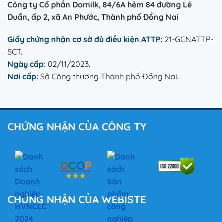
Công ty Cổ phần Domilk, 84/6A hẻm 84 đường Lê
Duẩn, ấp 2, xã An Phước,
Thành phố
Đồng Nai
Giấy chứng nhận cơ sở đủ điều kiện ATTP:
21-GCNATTP-
SCT.
Ngày cấp:
02/11/2023.
Nơi cấp:
Sở Công thương
Thành phố
Đồng Nai.
CHỨNG NHẬN CỦA CÔNG TY
CHỨNG NHẬN CỦA WEBISTE