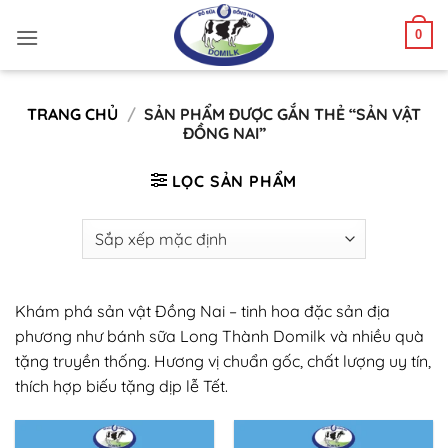
Bỏ
0
qua
nội
dung
TRANG CHỦ
/
SẢN PHẨM ĐƯỢC GẮN THẺ “SẢN VẬT
ĐỒNG NAI”
LỌC SẢN PHẨM
Khám phá sản vật Đồng Nai – tinh hoa đặc sản địa
phương như bánh sữa Long Thành Domilk và nhiều quà
tặng truyền thống. Hương vị chuẩn gốc, chất lượng uy tín,
thích hợp biếu tặng dịp lễ Tết.