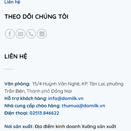
Liên hệ
THEO DÕI CHÚNG TÔI
LIÊN HỆ
Văn phòng:
15/4 Huỳnh Văn Nghệ, KP. Tân Lại, phường
Trấn Biên,
Thành phố
Đồng Nai
Hỗ trợ khách hàng:
info@domilk.vn
Nhà cung
cấp
chào hàng:
thumua@domilk.vn
Điện thoại:
02513.846622
Nơi sản xuất:
Địa điểm kinh doanh Xưởng sản xuất